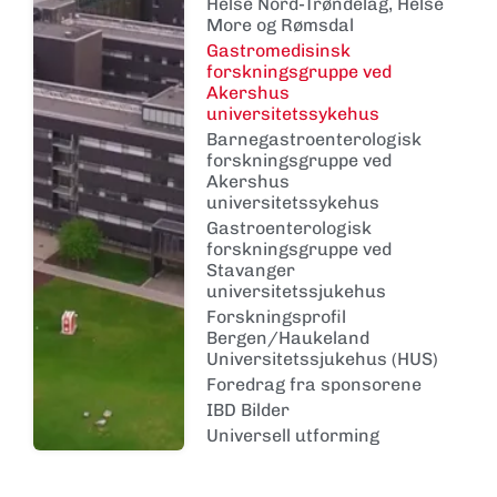
Helse Nord-Trøndelag, Helse
More og Rømsdal
Gastromedisinsk
forskningsgruppe ved
Akershus
universitetssykehus
Barnegastroenterologisk
forskningsgruppe ved
Akershus
universitetssykehus
Gastroenterologisk
forskningsgruppe ved
Stavanger
universitetssjukehus
Forskningsprofil
Bergen/Haukeland
Universitetssjukehus (HUS)
Foredrag fra sponsorene
IBD Bilder
Universell utforming