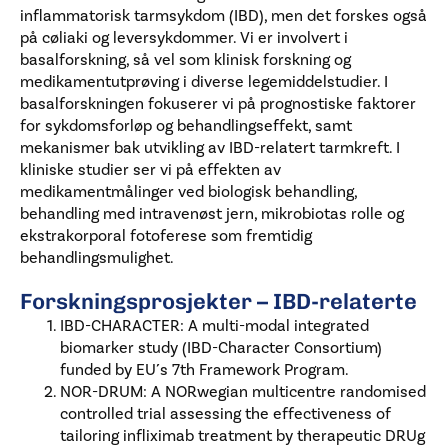
inflammatorisk tarmsykdom (IBD), men det forskes også
på cøliaki og leversykdommer. Vi er involvert i
basalforskning, så vel som klinisk forskning og
medikamentutprøving i diverse legemiddelstudier. I
basalforskningen fokuserer vi på prognostiske faktorer
for sykdomsforløp og behandlingseffekt, samt
mekanismer bak utvikling av IBD-relatert tarmkreft. I
kliniske studier ser vi på effekten av
medikamentmålinger ved biologisk behandling,
behandling med intravenøst jern, mikrobiotas rolle og
ekstrakorporal fotoferese som fremtidig
behandlingsmulighet.
Forskningsprosjekter – IBD-relaterte
IBD-CHARACTER: A multi-modal integrated
biomarker study (IBD-Character Consortium)
funded by EU´s 7th Framework Program.
NOR-DRUM: A NORwegian multicentre randomised
controlled trial assessing the effectiveness of
tailoring infliximab treatment by therapeutic DRUg