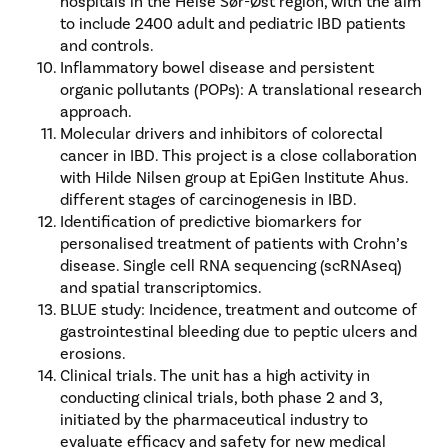
hospitals in the Helse Sør-Øst region, with the aim
to include 2400 adult and pediatric IBD patients
and controls.
Inflammatory bowel disease and persistent
organic pollutants (POPs): A translational research
approach.
Molecular drivers and inhibitors of colorectal
cancer in IBD. This project is a close collaboration
with Hilde Nilsen group at EpiGen Institute Ahus.
different stages of carcinogenesis in IBD.
Identification of predictive biomarkers for
personalised treatment of patients with Crohn’s
disease. Single cell RNA sequencing (scRNAseq)
and spatial transcriptomics.
BLUE study: Incidence, treatment and outcome of
gastrointestinal bleeding due to peptic ulcers and
erosions.
Clinical trials. The unit has a high activity in
conducting clinical trials, both phase 2 and 3,
initiated by the pharmaceutical industry to
evaluate efficacy and safety for new medical