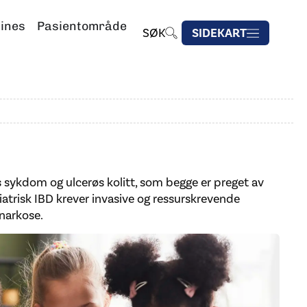
lines
Pasientområde
SØK
SIDEKART
s sykdom og ulcerøs kolitt, som begge er preget av
atrisk IBD krever invasive og ressurskrevende
narkose.