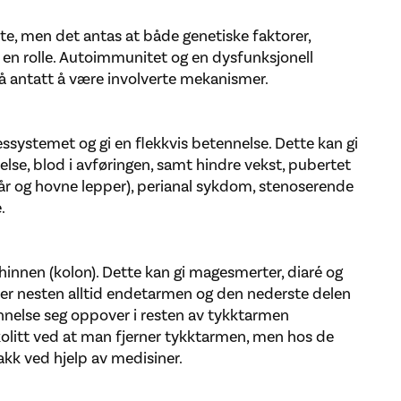
nte, men det antas at både genetiske faktorer,
 en rolle. Autoimmunitet og en dysfunksjonell
antatt å være involverte mekanismer.
ystemet og gi en flekkvis betennelse. Dette kan gi
else, blod i avføringen, samt hindre vekst, pubertet
år og hovne lepper), perianal sykdom, stenoserende
.
mhinnen (kolon). Dette kan gi magesmerter, diaré og
er nesten alltid endetarmen og den nederste delen
nnelse seg oppover i resten av tykktarmen
s kolitt ved at man fjerner tykktarmen, men hos de
kk ved hjelp av medisiner.