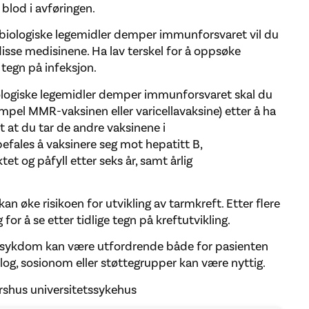
blod i avføringen.
ologiske legemidler demper immunforsvaret vil du
disse medisinene. Ha lav terskel for å oppsøke
 tegn på infeksjon.
ogiske legemidler demper immunforsvaret skal du
empel MMR-vaksinen eller varicellavaksine) etter å ha
 at du tar de andre vaksinene i
efales å vaksinere seg mot hepatitt B,
og påfyll etter seks år, samt årlig
n øke risikoen for utvikling av tarmkreft. Etter flere
r å se etter tidlige tegn på kreftutvikling.
 sykdom kan være utfordrende både for pasienten
olog, sosionom eller støttegrupper kan være nyttig.
rshus universitetssykehus