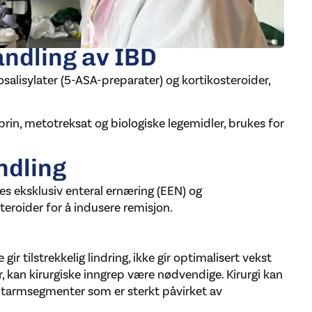
ndling av IBD
salisylater (5-ASA-preparater) og kortikosteroider,
prin, metotreksat og biologiske legemidler, brukes for
ndling
s eksklusiv enteral ernæring (EEN) og
eroider for å indusere remisjon.
gir tilstrekkelig lindring, ikke gir optimalisert vekst
, kan kirurgiske inngrep være nødvendige. Kirurgi kan
av tarmsegmenter som er sterkt påvirket av