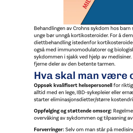
Behandlingen av Crohns sykdom hos barn sk
unge bør unngå kortikosteroider. For å d
diettbehandling istedenfor kortikosteroide
også med immunomodulatorer og biologiske
sykdommen i sjakk ved hjelp av medisiner. I 
fjerne deler av den betente tarmen.
Hva skal man være
Oppsøk kvalifisert helsepersonell
for rikti
alltid med en lege, IBD-sykepleier eller ernæ
starter eliminasjonsdietter/større kostendri
Oppfølging og støttende omsorg:
Regelmess
overvåking av sykdommen og tilpasning av 
Forverringer:
Selv om man står på medisine