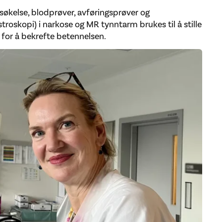
økelse, blodprøver, avføringsprøver og
roskopi) i narkose og MR tynntarm brukes til å stille
for å bekrefte betennelsen.