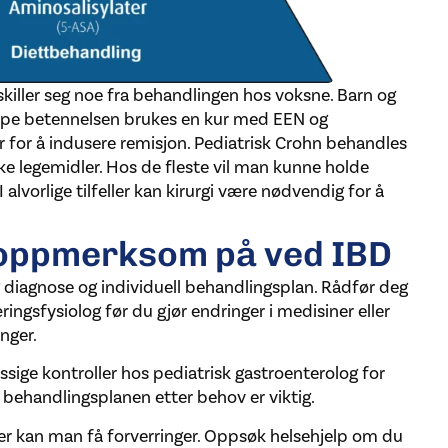
iller seg noe fra behandlingen hos voksne. Barn og
empe betennelsen brukes en kur med EEN og
r for å indusere remisjon. Pediatrisk Crohn behandles
 legemidler. Hos de fleste vil man kunne holde
alvorlige tilfeller kan kirurgi være nødvendig for å
 oppmerksom på ved IBD
g diagnose og individuell behandlingsplan. Rådfør deg
ringsfysiolog før du gjør endringer i medisiner eller
nger.
ige kontroller hos pediatrisk gastroenterolog for
behandlingsplanen etter behov er viktig.
r kan man få forverringer. Oppsøk helsehjelp om du