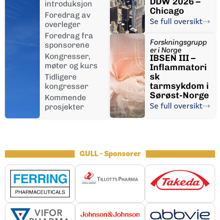
DDW 2026 –
introduksjon
Chicago
Foredrag av
Se full oversikt
overleger
Foredrag fra
Forskningsgrupp
sponsorene
er i Norge
Kongresser,
IBSEN III –
møter og kurs
Inflammatori
sk
Tidligere
tarmsykdom i
kongresser
Sørøst-Norge
Kommende
Se full oversikt
prosjekter
GULL - Sponsorer