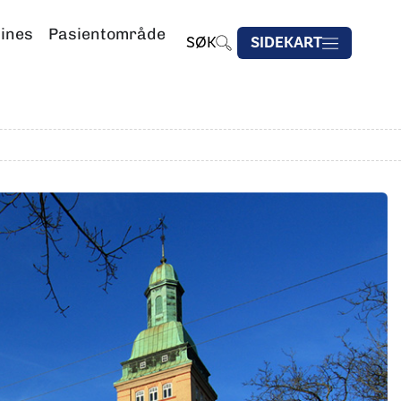
lines
Pasientområde
SØK
SIDEKART