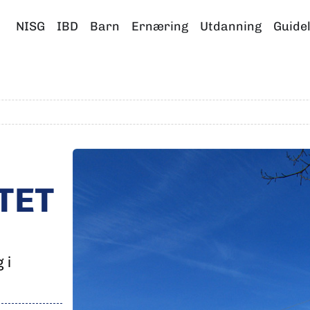
NISG
IBD
Barn
Ernæring
Utdanning
Guide
TET
 i