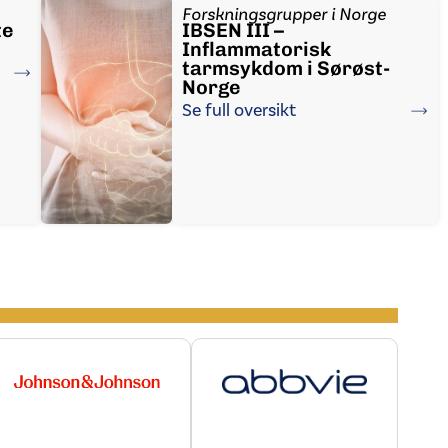
Forskningsgrupper i Norge
te
IBSEN III –
Inflammatorisk
tarmsykdom i Sørøst-
Norge
Se full oversikt